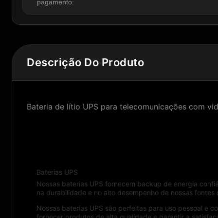
pagamento:
Descrição Do Produto
Bateria de lítio UPS para telecomunicações com vi
Descrição do produto:
Baterias UPS
Nossas baterias UPS fornecem backup de energia confiáve
na durabilidade e no alto desempenho de nossas fontes
Nossas baterias UPS são perfeitas para uso pessoal e 
fornecer produtos de alta qualidade e garantir a satisfaç