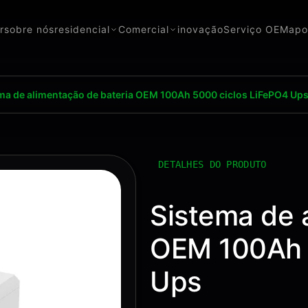
r
sobre nós
residencial
Comercial
inovação
Serviço OEM
apo
ma de alimentação de bateria OEM 100Ah 5000 ciclos LiFePO4 Up
DETALHES DO PRODUTO
Sistema de 
OEM 100Ah 
Ups