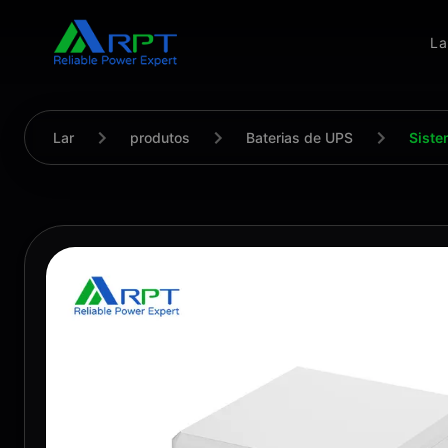
La
Lar
produtos
Baterias de UPS
Siste