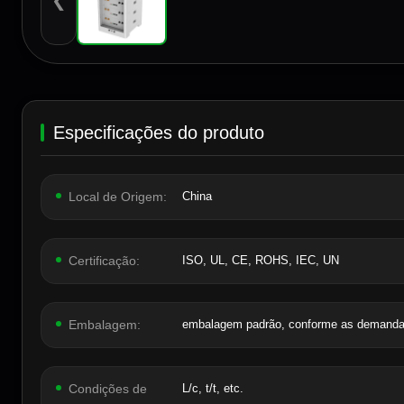
❮
Especificações do produto
Local de Origem:
China
Certificação:
ISO, UL, CE, ROHS, IEC, UN
Embalagem:
embalagem padrão, conforme as demandas
Condições de
L/c, t/t, etc.