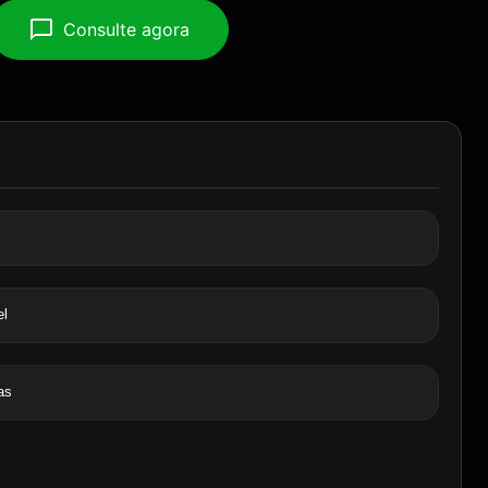
Consulte agora
el
as