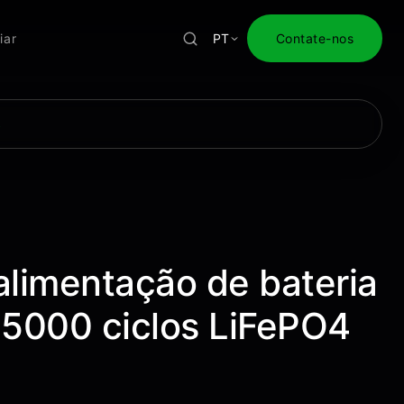
iar
PT
Contate-nos
s
alimentação de bateria
5000 ciclos LiFePO4