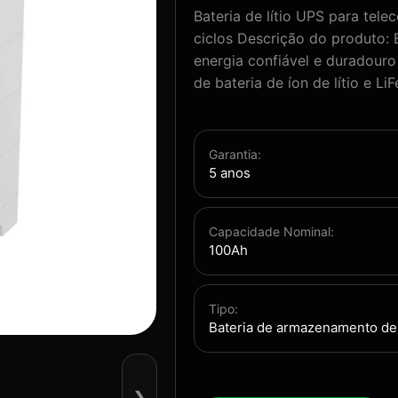
Bateria de lítio UPS para te
ciclos Descrição do produto:
energia confiável e duradouro
de bateria de íon de lítio e Li
Garantia:
5 anos
Capacidade Nominal:
100Ah
Tipo:
Bateria de armazenamento de