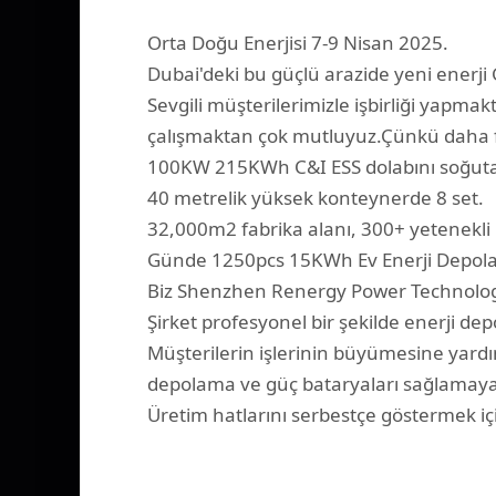
Orta Doğu Enerjisi 7-9 Nisan 2025.
Dubai'deki bu güçlü arazide yeni enerj
Sevgili müşterilerimizle işbirliği yapmak
çalışmaktan çok mutluyuz.Çünkü daha fa
100KW 215KWh C&I ESS dolabını soğuta
40 metrelik yüksek konteynerde 8 set.
32,000m2 fabrika alanı, 300+ yetenekli 
Günde 1250pcs 15KWh Ev Enerji Depolam
Biz Shenzhen Renergy Power Technology
Şirket profesyonel bir şekilde enerji depo
Müşterilerin işlerinin büyümesine yardım
depolama ve güç bataryaları sağlamaya 
Üretim hatlarını serbestçe göstermek içi