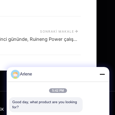
SONRAKI MAKALE
138. Kanton Fuarı'nın ikinci gününde, Ruineng Power çalışmalarına devam etti
Arlene
5:42 PM
Good day, what product are you looking 
for?
EK
TEMAS ETMEK