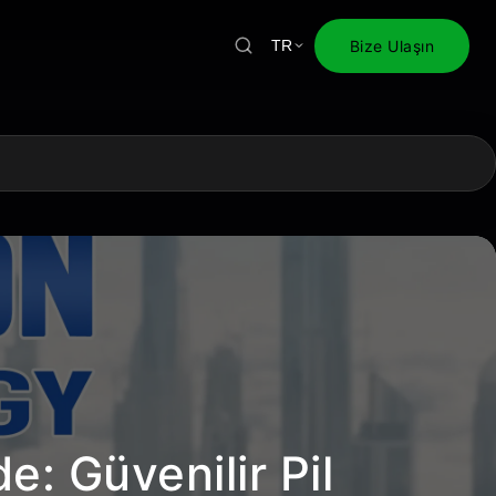
Bize Ulaşın
TR
e: Güvenilir Pil