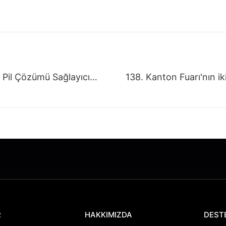
136. Kanton Fuarı'nda RPT: Güvenilir Pil Çözümü Sağlayıcınız
R
HAKKIMIZDA
DEST