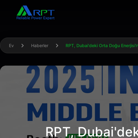
Ev
Haberler
RPT, Dubai'deki Orta Doğu Enerjisi'
RPT, Dubai'deki