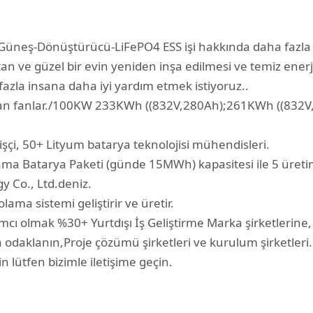
i Güneş-Dönüştürücü-LiFePO4 ESS işi hakkında daha fazla
tan ve güzel bir evin yeniden inşa edilmesi ve temiz enerji
zla insana daha iyi yardım etmek istiyoruz..
n fanlar./100KW 233KWh ((832V,280Ah);261KWh ((832V,31
işçi, 50+ Lityum batarya teknolojisi mühendisleri.
a Batarya Paketi (günde 15MWh) kapasitesi ile 5 üretim
 Co., Ltd.deniz.
lama sistemi geliştirir ve üretir.
cı olmak %30+ Yurtdışı İş Geliştirme Marka şirketlerine, 
odaklanın,Proje çözümü şirketleri ve kurulum şirketleri.
n lütfen bizimle iletişime geçin.