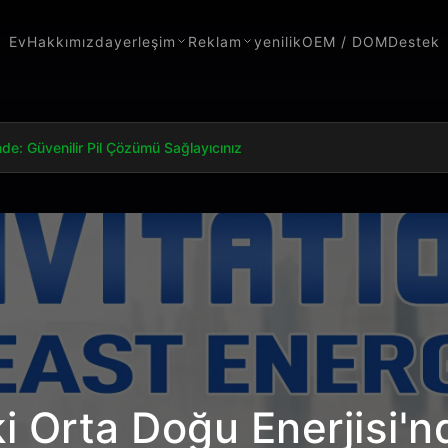
Ev
Hakkımızda
yerleşim
Reklam
yenilik
OEM / DOM
Destek
nde: Güvenilir Pil Çözümü Sağlayıcınız
 Orta Doğu Enerjisi'nd