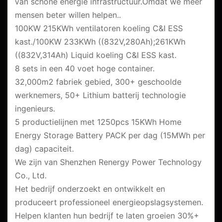
van schone energie infrastructuur.Omdat we meer
mensen beter willen helpen..
100KW 215KWh ventilatoren koeling C&I ESS
kast./100KW 233KWh ((832V,280Ah);261KWh
((832V,314Ah) Liquid koeling C&I ESS kast.
8 sets in een 40 voet hoge container.
32,000m2 fabriek gebied, 300+ geschoolde
werknemers, 50+ Lithium batterij technologie
ingenieurs.
5 productielijnen met 1250pcs 15KWh Home
Energy Storage Battery PACK per dag (15MWh per
dag) capaciteit.
We zijn van Shenzhen Renergy Power Technology
Co., Ltd.
Het bedrijf onderzoekt en ontwikkelt en
produceert professioneel energieopslagsystemen.
Helpen klanten hun bedrijf te laten groeien 30%+