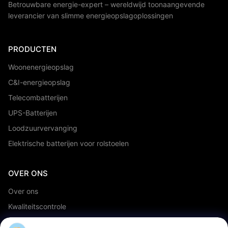
Betrouwbare energie-expert – wereldwijd toonaangevende
leverancier van slimme energieopslagoplossingen
PRODUCTEN
Woonenergieopslag
C&I-energieopslag
Telecombatterijen
UPS-Batterijen
Loodzuurvervanging
Elektrische batterijen voor rolstoelen
OVER ONS
Over ons
Kwaliteitscontrole
OEM/ODM-service