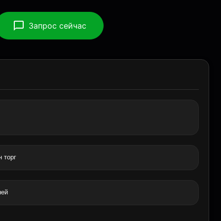
Запрос сейчас
 торг
ней