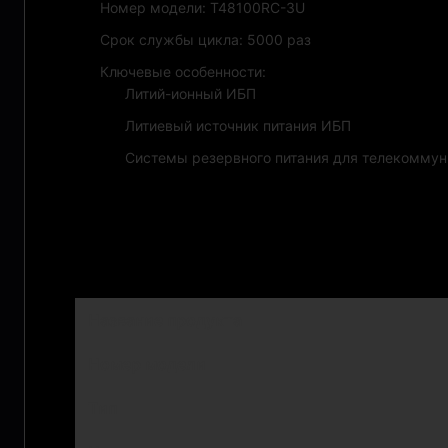
Номер модели: T48100RC-3U
Срок службы цикла: 5000 раз
Ключевые особенности:
Литий-ионный ИБП
Литиевый источник питания ИБП
Системы резервного питания для телекомму
Технические параметры:
Название продукта
Номер модели
Тип