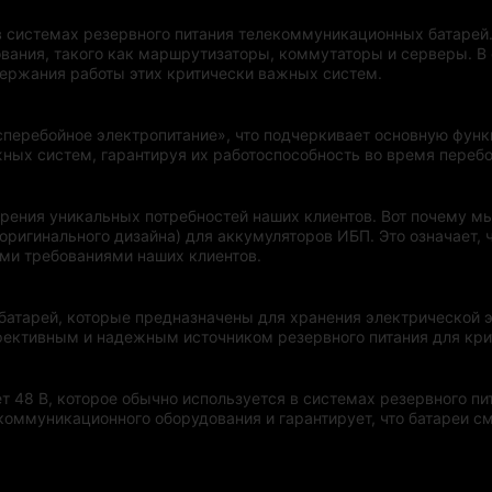
в системах резервного питания телекоммуникационных батарей
вания, такого как маршрутизаторы, коммутаторы и серверы. В
ержания работы этих критически важных систем.
сперебойное электропитание», что подчеркивает основную функ
ных систем, гарантируя их работоспособность во время перебо
ения уникальных потребностей наших клиентов. Вот почему м
оригинального дизайна) для аккумуляторов ИБП. Это означает, 
ыми требованиями наших клиентов.
батарей, которые предназначены для хранения электрической э
ффективным и надежным источником резервного питания для кр
т 48 В, которое обычно используется в системах резервного п
оммуникационного оборудования и гарантирует, что батареи см