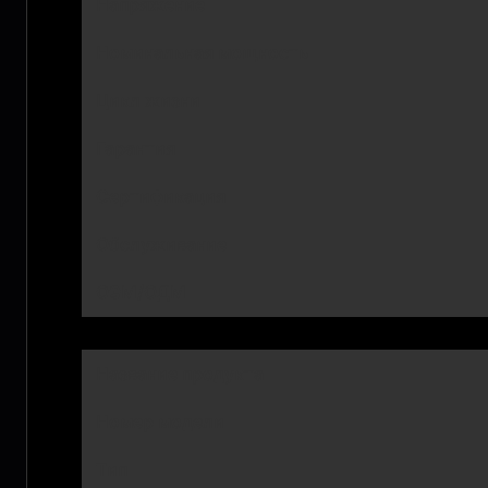
Напряжение
Номинальная мощность
Цикл жизни
Гарантия
Сертификация
Обслуживание
ОЭМ/ОДМ
Название продукта
Номер модели
Тип