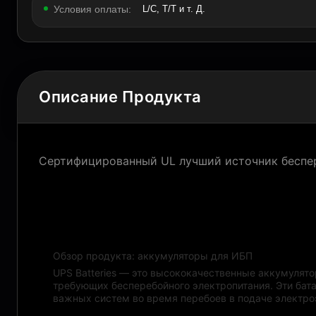
Условия оплаты:
L/C, T/T и т. Д.
Описание Продукта
Сертифицированный UL лучший источник беспе
Описание продукта:
Обзор продукта: аккумуляторы для ИБП
UPS Batteries — это высококачественные аккумулят
требующих бесперебойного электропитания. Эти бат
важных систем во время перебоев в подаче электро