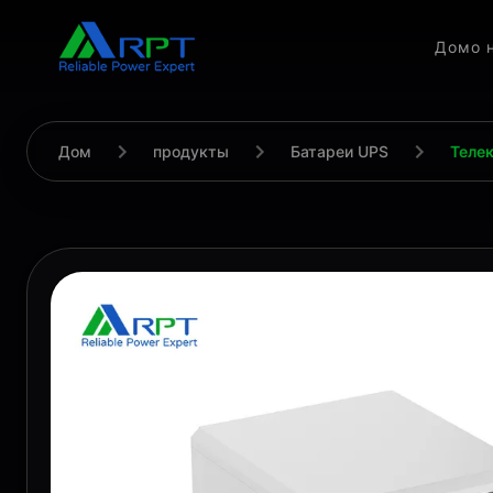
Дом
о 
Дом
продукты
Батареи UPS
Теле