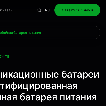
живать
RU
Связаться с нами
бойная батарея питания
ДУКТЕ
никационные батареи
ртифицированная
ная батарея питания