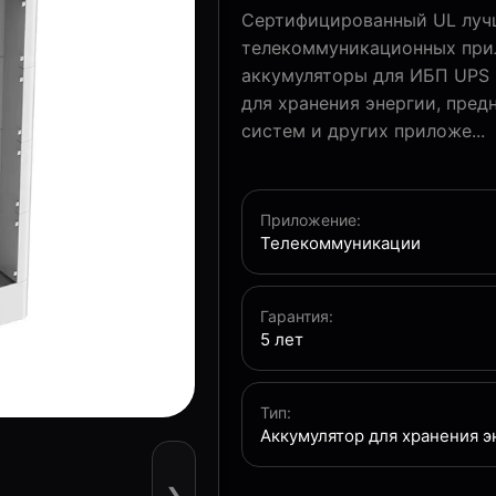
Сертифицированный UL лучш
телекоммуникационных прил
аккумуляторы для ИБП UPS 
для хранения энергии, пре
систем и других приложе...
Приложение:
Телекоммуникации
Гарантия:
5 лет
Тип:
Аккумулятор для хранения э