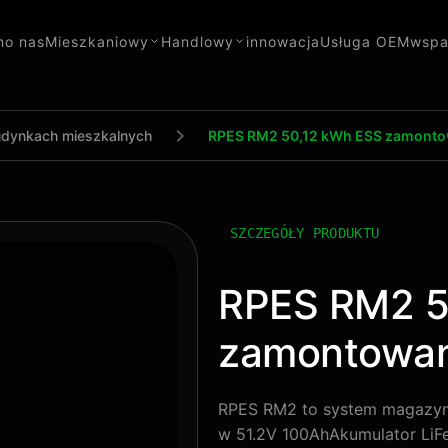
m
o nas
Mieszkaniowy
Handlowy
innowacja
Usługa OEM
wspa
udynkach mieszkalnych
RPES RM2 50,12 kWh ESS zamonto
SZCZEGÓŁY PRODUKTU
RPES RM2 5
zamontowan
RPES RM2 to system magazyn
w 51.2V 100AhAkumulator LiFe