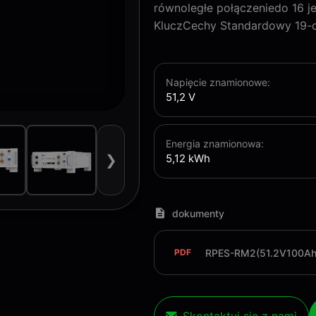
równoległe połączeniedo 16 j
KluczCechy Standardowy 19-c
Napięcie znamionowe:
51,2 V
Energia znamionowa:
5,12 kWh
❯
dokumenty
RPES-RM2(51.2V100Ah)
PDF