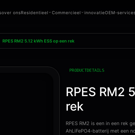
s
over ons
Residentieel
Commercieel
innovatie
OEM-service
RPES RM2 5.12 kWh ESS op een rek
PRODUCTDETAILS
RPES RM2 5
rek
RPES RM2 is een in een rek g
AhLiFePO4-batterij met een 