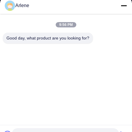
Evenementen en nieuws
Arlene
STEUN
9:56 PM
downloaden
Good day, what product are you looking for?
Veelgestelde vragen
Neem contact met ons op
CONTACT
info@rpt-power.com
86-18129948166
Wandajie Industrial Park, nr. 1-12, Jinlong Avenue, Pingshan
District, Shenzhen.Guangdong, China, 518118
© 2026 Shenzhen Renergy Power Technology Co., Ltd.. . Alle rechten
voorbehouden..