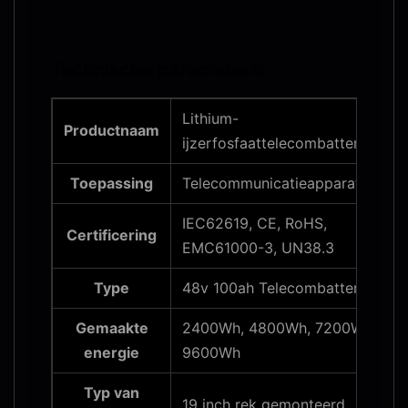
Technische parameters:
Lithium-
Productnaam
ijzerfosfaattelecombatterij
Toepassing
Telecommunicatieapparatuur
IEC62619, CE, RoHS,
Certificering
EMC61000-3, UN38.3
Type
48v 100ah Telecombatterij
Gemaakte
2400Wh, 4800Wh, 7200Wh,
energie
9600Wh
Typ van
19 inch rek gemonteerd