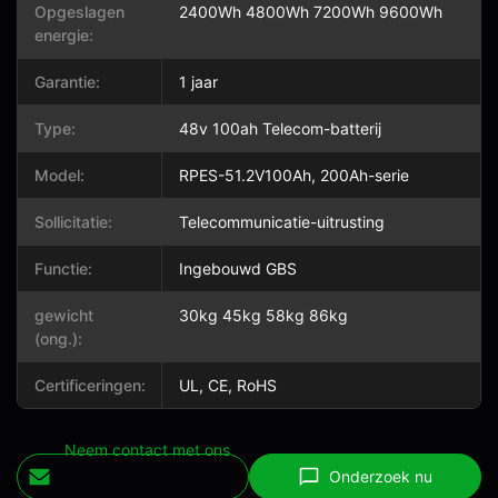
Opgeslagen
2400Wh 4800Wh 7200Wh 9600Wh
energie:
Garantie:
1 jaar
Type:
48v 100ah Telecom-batterij
Model:
RPES-51.2V100Ah, 200Ah-serie
Sollicitatie:
Telecommunicatie-uitrusting
Functie:
Ingebouwd GBS
gewicht
30kg 45kg 58kg 86kg
(ong.):
Certificeringen:
UL, CE, RoHS
Neem contact met ons
Onderzoek nu