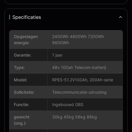
Specificaties
Opgeslagen
2400Wh 4800Wh 7200Wh
energie:
9600Wh
Garantie:
1 jaar
Type:
48v 100ah Telecom-batterij
Model:
RPES-51.2V100Ah, 200Ah-serie
Sollicitatie:
Telecommunicatie-uitrusting
Functie:
Ingebouwd GBS
gewicht
30kg 45kg 58kg 86kg
(ong.):