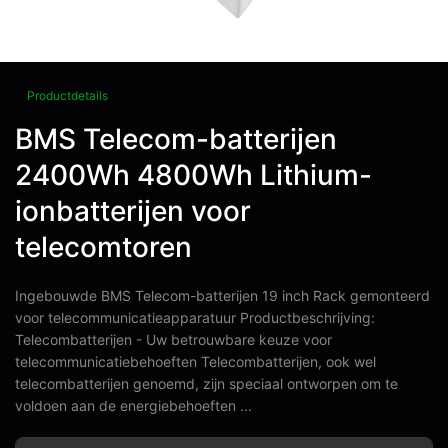
Productdetails
BMS Telecom-batterijen
2400Wh 4800Wh Lithium-
ionbatterijen voor
telecomtoren
Ingebouwde BMS Telecom-batterijen 19 inch Rack gemonteerd
voor telecommunicatieapparatuur Productbeschrijving:
Telecombatterijen - Uw betrouwbare keuze voor
telecommunicatiebehoeften Telecombatterijen, ook wel
telecombatterijen genoemd, zijn speciaal ontworpen om te
voldoen aan de energiebehoeften ...