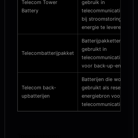
Telecom Tower
gebruik in
Battery
telecommunicatietoren
bij stroomstoring reserv
energie te leveren.
Batterijpakketten die w
gebruikt in
Telecombatterijpakket
telecommunicatieappar
voor back-up-energie.
Batterijen die worden
Telecom back-
gebruikt als reserve-
upbatterijen
energiebron voor
telecommunicatieappara
Toepassingen: