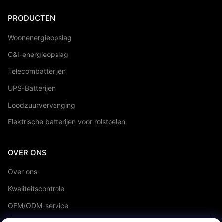
PRODUCTEN
Woonenergieopslag
C&I-energieopslag
Telecombatterijen
UPS-Batterijen
Loodzuurvervanging
Elektrische batterijen voor rolstoelen
OVER ONS
Over ons
Kwaliteitscontrole
OEM/ODM-service