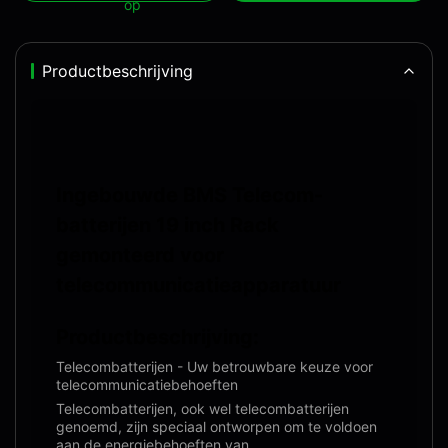
op
Productbeschrijving
Ingebouwde BMS Telecom-
batterijen 19 inch Rack
gemonteerd voor
telecommunicatieapparatuur
Productbeschrijving:
Telecombatterijen - Uw betrouwbare keuze voor
telecommunicatiebehoeften
Telecombatterijen, ook wel telecombatterijen
genoemd, zijn speciaal ontworpen om te voldoen
aan de energiebehoeften van