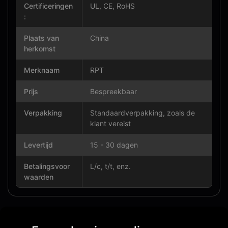
Certificeringen
UL, CE, RoHS
:
Plaats van
China
herkomst
Merknaam
RPT
Prijs
Bespreekbaar
Verpakking
Standaardverpakking, zoals de
klant vereist
Levertijd
15 - 30 dagen
Betalingsvoor
L/c, t/t, enz.
waarden