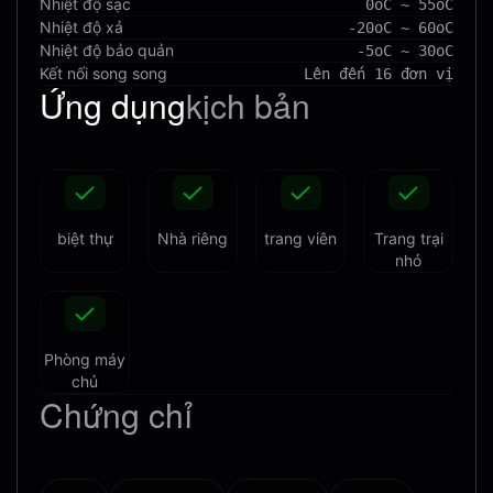
Nhiệt độ sạc
0oC ~ 55oC
Nhiệt độ xả
-20oC ~ 60oC
Nhiệt độ bảo quản
-5oC ~ 30oC
Kết nối song song
Lên đến 16 đơn vị
Ứng dụng
kịch bản
biệt thự
Nhà riêng
trang viên
Trang trại
nhỏ
Phòng máy
chủ
Chứng chỉ