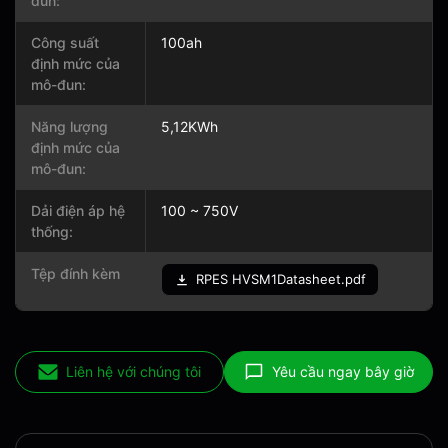
đun:
Công suất
100ah
định mức của
mô-đun:
Năng lượng
5,12KWh
định mức của
mô-đun:
Dải điện áp hệ
100 ~ 750V
thống:
Tệp đính kèm
RPES HVSM1Datasheet.pdf
Liên hệ với chúng tôi
Yêu cầu ngay bây giờ