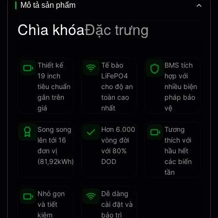
Mô tả sản phẩm
Chìa khóa
Đặc trưng
Thiết kế
Tế bào
BMS tích
19 inch
LiFePO4
hợp với
tiêu chuẩn
cho độ an
nhiều biện
gắn trên
toàn cao
pháp bảo
giá
nhất
vệ
Song song
Hơn 6.000
Tương
lên tới 16
vòng đời
thích với
đơn vị
với 80%
hầu hết
(81,92kWh)
DOD
các biến
tần
Nhỏ gọn
Dễ dàng
và tiết
cài đặt và
kiệm
bảo trì