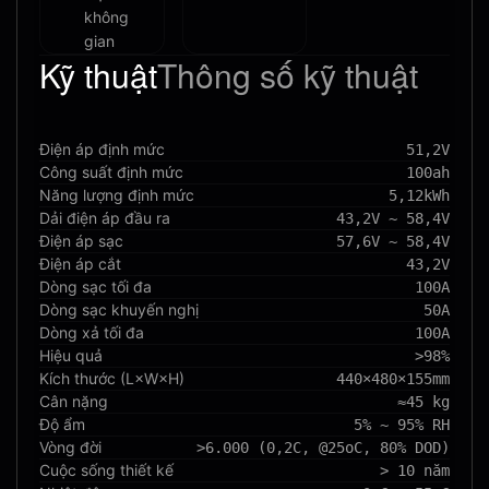
không
gian
Kỹ thuật
Thông số kỹ thuật
Điện áp định mức
51,2V
Công suất định mức
100ah
Năng lượng định mức
5,12kWh
Dải điện áp đầu ra
43,2V ~ 58,4V
Điện áp sạc
57,6V ~ 58,4V
Điện áp cắt
43,2V
Dòng sạc tối đa
100A
Dòng sạc khuyến nghị
50A
Dòng xả tối đa
100A
Hiệu quả
>98%
Kích thước (L×W×H)
440×480×155mm
Cân nặng
≈45 kg
Độ ẩm
5% ~ 95% RH
Vòng đời
>6.000 (0,2C, @25oC, 80% DOD)
Cuộc sống thiết kế
> 10 năm