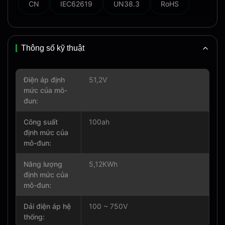
CN
IEC62619
UN38.3
RoHS
Thông số kỹ thuật
Điện áp định
51,2V
mức của mô-
đun:
Công suất
100ah
định mức của
mô-đun:
Năng lượng
5,12KWh
định mức của
mô-đun:
Dải điện áp hệ
100 ~ 750V
thống: