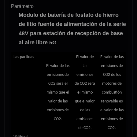
Parámetro
Modulo de batería de fosfato de hierro
de litio fuente de alimentación de la serie
48V para estación de recepción de base
al aire libre 5G
Las partidas
El valor de
El valor de las
El valor de las
las
emisiones de
emisiones de
emisiones
CO2 de los
CO2 será el
de CO2 será
motores de
mismo que el
el mismo
combustión
valor de las
que el valor
renovable es
emisiones de
de las
el valor de las
CO2.
emisiones
emisiones de
de CO2.
CO2.