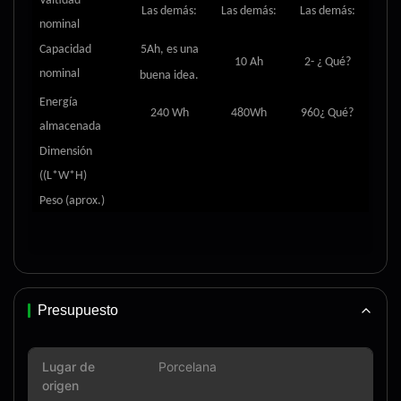
Válti­dad
Las demás:
Las demás:
Las demás:
nominal
Capacidad
5
Ah, es una
10 Ah
2
- ¿ Qué?
nominal
buena idea.
Energía
240 Wh
480Wh
960
¿ Qué?
almacenada
Dimensión
((L*W*H)
Peso (aprox.
)
Presupuesto
Lugar de
Porcelana
origen