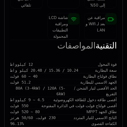
إلى 50%
تلقائي
مراقبة عن
شاشة LCD
بعد لـ Wifi و
ومراقبة
LAN
التطبيقات
المحمولة
التقنية
المواصفات
قوة المحول
12 كيلوواط
سعة البطارية
10.24 / 15.36 / 20.48 كيلو واط
نطاق فولتاج البطارية
40 ~ 60 فولت
الجهد الاسمي للبطارية
51.2 فولت
الحد الأقصى لتيار الشحن /
80A (3-4kW) / 120A (5-
التفريغ
6kW)
أقصى طاقة دخول للطاقة الكهروضوئية
4.5 ~ 9 كيلوواط
أقصى فولتاج فولت فولت في الدائرة المفتوحة
550 فولت
نطاق الجهد MPPT
80 ~ 520 فولت
الناتج الاسمي للتيار المتردد
230 فولت، 50/60 هرتز
الكفاءة القصوى
96.13%