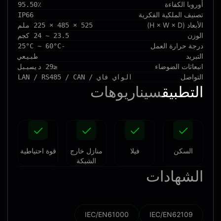
أوروبا الكفاءة
95.50٪
تصنيف الملكية الفكرية
IP66
الأبعاد (H × W × D)
525 × 485 × 225 ملم
الوزن
23.5 ~ 24 كجم
درجة حرارة العمل
-25°C ~ 60°C
التبريد
طبيعي
انبعاثات الضوضاء
≤29 ديسيبل
التواصل
الواي فاي / LAN / RS485 / CAN
التطبيق
سيناريوهات
السكن
فيلا
منازل خارج
قوة احتياطية
الشبكة
الشهادات
IEC/EN61000
IEC/EN62109