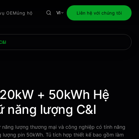
 vụ OEM
ủng hộ
Liên hệ với chúng tôi
VI
C&I
 20kW + 50kWh Hệ
rữ năng lượng C&I
ữ năng lượng thương mại và công nghiệp có tính năng
g lượng pin 50kWh. Tủ tích hợp thiết kế bao gồm làm