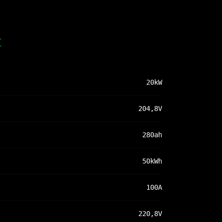
t
20kW
204,8V
280ah
50kWh
100A
220,8V