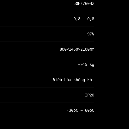
50Hz/60Hz
-0,8 ~ 0,8
97%
800×1450×2100mm
≈915 kg
Điều hòa không khí
IP20
-30oC ~ 60oC