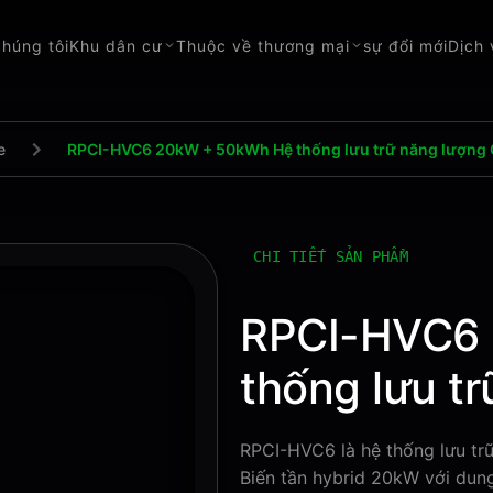
chúng tôi
Khu dân cư
Thuộc về thương mại
sự đổi mới
Dịch
e
RPCI-HVC6 20kW + 50kWh Hệ thống lưu trữ năng lượng 
CHI TIẾT SẢN PHẨM
RPCI-HVC6
thống lưu t
RPCI-HVC6 là hệ thống lưu tr
Biến tần hybrid 20kW với dun