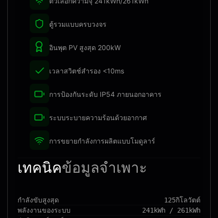
ตัวเลือกความจุ 241kWh/261kWh
ตู้รวมแบบครบวงจร
อินพุต PV สูงสุด 200kW
เวลาสวิตช์สำรอง <10ms
การป้องกันระดับ IP54 ภายนอกอาคาร
ระบบระบายความร้อนด้วยอากาศ
การขยายกำลังการผลิตแบบโมดูลาร์
เทคนิค
ข้อมูลจำเพาะ
กำลังขับสูงสุด
125กิโลวัตต์
พลังงานของระบบ
241kWh / 261kWh