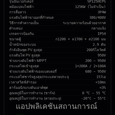
รุ่นอินเวอร์เตอร์
SP125HCPS
หม้อแปลงไฟฟ้า
125KW (ไม่จำเป็น)
การสื่อสาร
3P4W
แรงดันไฟฟ้าขาออกที่กำหนด
380/400V
วิธีการทำความเย็น
ระบายความร้อนด้วยอากาศ
ตำแหน่ง
กลางแจ้ง
เกรดการป้องกัน
IP54
ขนาดตู้
ก1200 × ล1700 × ส2100 มม
น้ำหนักของระบบ
2.9 ตัน
กำลังอินพุต PV สูงสุด
200กิโลวัตต์
แรงดันไฟ PV สูงสุด
950V
ช่วงแรงดันไฟฟ้า MPPT
200 ~ 950V
กระแสไฟเข้าสูงสุด
1×200A / 2×100A
ช่วงแรงดันไฟฟ้าของแบตเตอรี่
680 ~ 950V
กระแสไฟชาร์จสูงสุด/กระแสคายประจุ
157เอ
เวลาสวิตช์สำรอง
<10ms
ฮาร์มอนิกแรงดันเอาต์พุต
<3%
อุณหภูมิในการทำงาน (ชาร์จ)
0 ℃ ~ 55 ℃
อุณหภูมิในการทำงาน (คายประจุ)
-20°C ~ 55°C
แอปพลิเคชัน
สถานการณ์