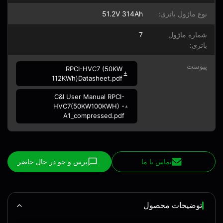
نوع ماژول باتری:
51.2V 314Ah
شماره ماژول
7
باتری:
پیوست
RPCI-HVC7 (50KW
112KWh)Datasheet.pdf
C&I User Manual RPCI-
HVC7(50KW100KWH) -
A1_compressed.pdf
تماس با ما
پرس و جو در حال حاضر
توضیحات محصول