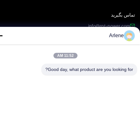
اس بگیرید
info@rpt-power.com
Arlene
86-18129948166
پارک صنعتی وانداجی، شماره 1-12, خیابان جینلونگ، منطقه پینگشان،
شنژن.گوانگدونگ، چین، 518118
11:52 AM
Good day, what product are you looking fo
© 2026 Shenzhen Renergy Power Technology Co., Ltd.. تمام حقوق محفوظ
است.
نقشه سایت
سیاست حفظ حریم خصوصی