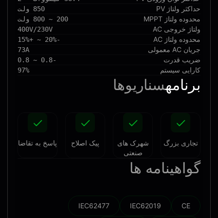
حداکثر ولتاژ PV
850 ولت
محدوده ولتاژ MPPT
200 ~ 800 ولت
ولتاژ خروجی AC
400V/230V
محدوده ولتاژ AC
-20% ~ +15%
جریان AC معمولی
73A
ضریب قدرت
-0.8 ~ 0.8
کارایی سیستم
97%
برنامه
سناریوها
تجاری بزرگ
شهرک های
پیک اصلاح
پاسخ به تقاضا
صنعتی
گواهینامه ها
IEC62477
IEC62019
CE