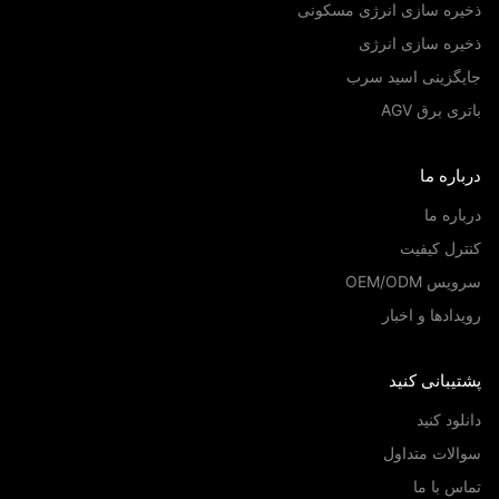
یره سازی انرژی مسکونی
ره سازی انرژی
یگزینی اسید سرب
ری برق AGV
اره ما
اره ما
رل کیفیت
س OEM/ODM
دادها و اخبار
یبانی کنید
لود کنید
لات متداول
س با ما