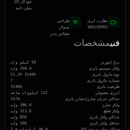
خودکار 20
میلی ثانیه
نظارت ابری
طراحی
WiFi/GPRS
مدولار
مقیاس پذیر
فنی
مشخصات
برق اینورتر
50 کیلو وات
ولتاژ سیستم باتری
358.4 ولت
نوع ماژول باتری
51.2V 314Ah
شماره ماژول باتری
7
ظرفیت باتری
314Ah
انرژی معمولی
112 کیلووات ساعت
حداکثر جریان شارژ/دشارژ باتری
157A
ولتاژ شارژ
386.4 ولت
ولتاژ قطع
313.6 ولت
حداکثر ولتاژ باتری
850 ولت
حداقل ولتاژ باتری
160 ولت
حداکثر توان ورودی PV
38.4 کیلووات × 2