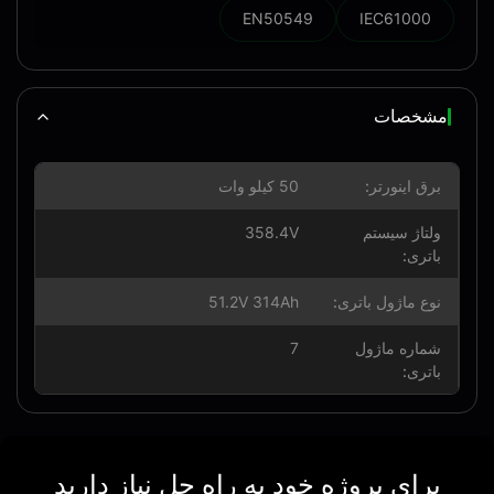
EN50549
IEC61000
مشخصات
برق اینورتر:
50 کیلو وات
ولتاژ سیستم
358.4V
باتری:
نوع ماژول باتری:
51.2V 314Ah
شماره ماژول
7
باتری:
برای پروژه خود به راه حل نیاز دارید