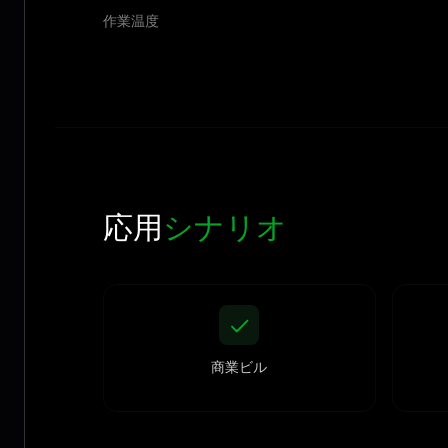
作業温度
応用
シナリオ
商業ビル