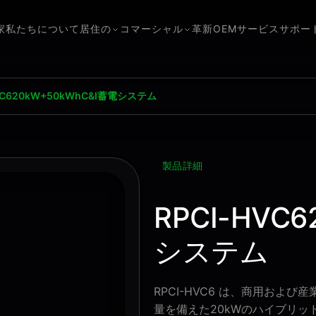
家
私たちについて
居住の
コマーシャル
革新
OEMサービス
サポー
HVC620kW+50kWhC&I蓄電システム
製品詳細
RPCI-HVC
システム
RPCI-HVC6 は、商用およ
量を備えた20kWのハイブリッ