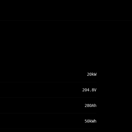
20kW
204.8V
280Ah
50kWh