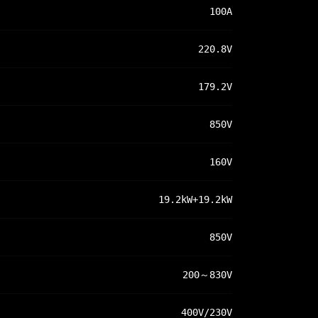
100A
220.8V
179.2V
850V
160V
19.2kW+19.2kW
850V
200～830V
400V/230V