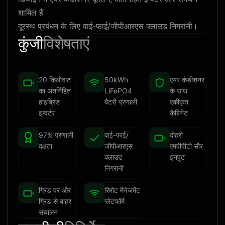
शामिल हैं
दूरस्थ प्रबंधन के लिए वाई-फाई/जीपीआरएस क्लाउड निगरानी।
कुंजी
विशेषताएं
20 किलोवाट
50kWh
एयर कंडीशनर
का अंतर्निहित
LiFePO4
के साथ
हाइब्रिड
बैटरी प्रणाली
एकीकृत
इन्वर्टर
कैबिनेट
97% प्रणाली
वाई-फाई/
दोहरी
दक्षता
जीपीआरएस
एमपीपीटी सौर
क्लाउड
इनपुट
निगरानी
ग्रिड पर और
रिमोट मैनेजमेंट
ग्रिड से बाहर
प्लेटफॉर्म
संचालन