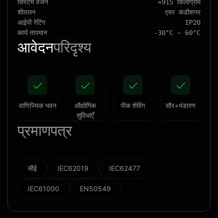
सिस्टम वजन
≈915 किलोग्राम
शीतलन
एयर कंडीशनर
आईपी रेटिंग
IP20
कार्य तापमान
-30°C ~ 60°C
आवेदन
परिदृश्य
वाणिज्यिक भवन
औद्योगिक
पीक शेविंग
सौर+भंडारण
सुविधाएँ
प्रमाणपत्र
सीई
IEC62019
IEC62477
IEC61000
EN50549