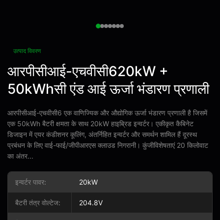
उत्पाद विवरण
आरपीसीआई-एचवीसी620kW +
50kWhसी एंड आई ऊर्जा भंडारण प्रणाली
आरपीसीआई-एचवीसी6 एक वाणिज्यिक और औद्योगिक ऊर्जा भंडारण प्रणाली है जिसमें
एक 50kWh बैटरी क्षमता के साथ 20kW हाइब्रिड इन्वर्टर। एकीकृत कैबिनेट
डिजाइन में एयर कंडीशनर कूलिंग, अंतर्निहित इन्वर्टर और समर्थन शामिल हैं दूरस्थ
प्रबंधन के लिए वाई-फाई/जीपीआरएस क्लाउड निगरानी। कुंजीविशेषताएं 20 किलोवाट
का अंतर...
इन्वर्टर पावर:
20kW
बैटरी तंत्र वोल्टेज:
204.8V