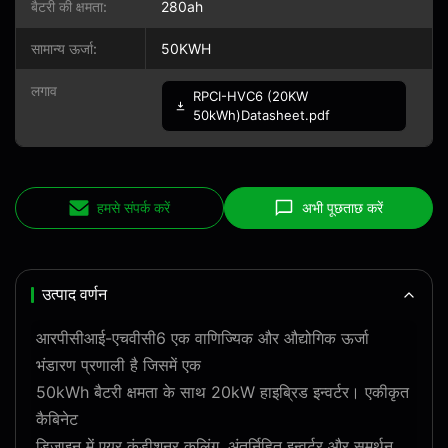
बैटरी की क्षमता:
280ah
सामान्य ऊर्जा:
50KWH
लगाव
RPCI-HVC6 (20KW
50kWh)Datasheet.pdf
हमसे संपर्क करें
अभी पूछताछ करें
उत्पाद वर्णन
आरपीसीआई-एचवीसी6 एक वाणिज्यिक और औद्योगिक ऊर्जा
भंडारण प्रणाली है जिसमें एक
50kWh बैटरी क्षमता के साथ 20kW हाइब्रिड इन्वर्टर। एकीकृत
कैबिनेट
डिजाइन में एयर कंडीशनर कूलिंग, अंतर्निहित इन्वर्टर और समर्थन