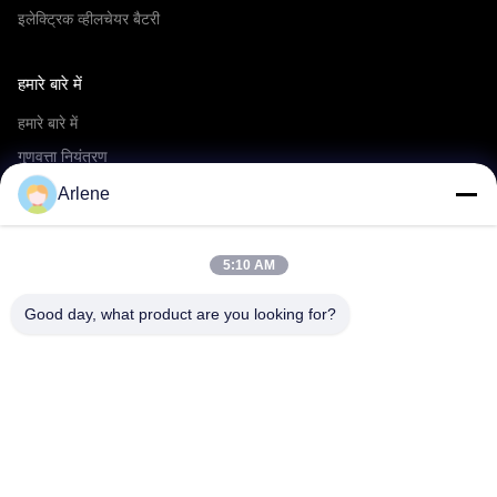
इलेक्ट्रिक व्हीलचेयर बैटरी
हमारे बारे में
हमारे बारे में
गुणवत्ता नियंत्रण
OEM/ODM सेवा
Arlene
घटनाएँ एवं समाचार
5:10 AM
सहायता
Good day, what product are you looking for?
डाउनलोड करना
पूछे जाने वाले प्रश्न
हमसे संपर्क करें
संपर्क