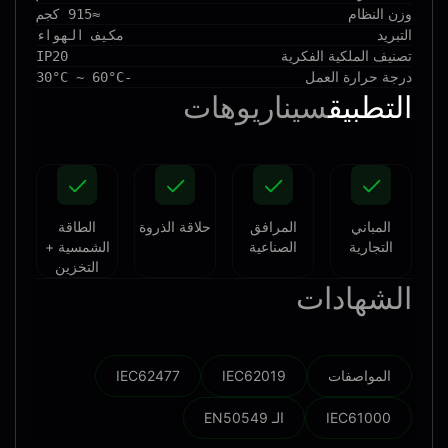
وزن النظام
≈915 كجم
التبريد
مكيف الهواء
تصنيف الملكية الفكرية
IP20
درجة حرارة العمل
-30°C ~ 60°C
التطبيق
سيناريوهات
المباني
المرافق
حلاقة الذروة
الطاقة
التجارية
الصناعية
الشمسية +
التخزين
الشهادات
المواصفات
IEC62019
IEC62477
IEC61000
الـ EN50549